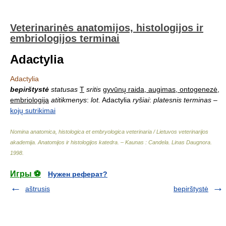
Veterinarinės anatomijos, histologijos ir
embriologijos terminai
Adactylia
Adactylia
bepirštystė
statusas
T
sritis
gyvūnų raida, augimas, ontogenezė,
embriologija
atitikmenys
:
lot.
Adactylia
ryšiai
:
platesnis terminas
–
kojų sutrikimai
Nomina anatomica, histologica et embryologica veterinaria / Lietuvos veterinarijos
akademija. Anatomijos ir histologijos katedra. – Kaunas : Candela
.
Linas Daugnora
.
1998
.
Игры ⚽
Нужен реферат?
aštrusis
bepirštystė