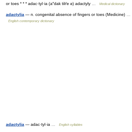
or toes * * * adac·tyl·ia (a″dak tilґe ə) adactyly …
Medical dictionary
adactylia
— n. congenital absence of fingers or toes (Medicine) …
English contemporary dictionary
adactylia
— adac·tyl·ia …
English syllables