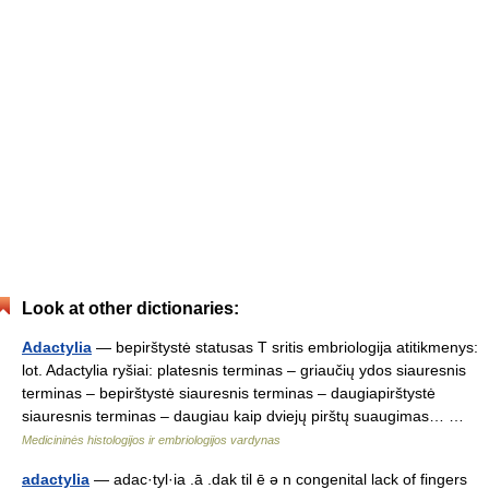
Look at other dictionaries:
Adactylia
— bepirštystė statusas T sritis embriologija atitikmenys:
lot. Adactylia ryšiai: platesnis terminas – griaučių ydos siauresnis
terminas – bepirštystė siauresnis terminas – daugiapirštystė
siauresnis terminas – daugiau kaip dviejų pirštų suaugimas… …
Medicininės histologijos ir embriologijos vardynas
adactylia
— adac·tyl·ia .ā .dak til ē ə n congenital lack of fingers