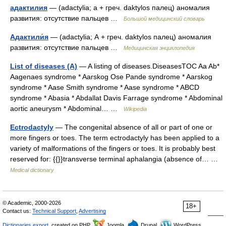
адактилия
— (adactylia; а + греч. daktylos палец) аномалия
развития: отсутствие пальцев …
Большой медицинский словарь
Адактили́я
— (adactylia; А + греч. daktylos палец) аномалия
развития: отсутствие пальцев …
Медицинская энциклопедия
List of diseases (A)
— A listing of diseases.DiseasesTOC Aa Ab*
Aagenaes syndrome * Aarskog Ose Pande syndrome * Aarskog
syndrome * Aase Smith syndrome * Aase syndrome * ABCD
syndrome * Abasia * Abdallat Davis Farrage syndrome * Abdominal
aortic aneurysm * Abdominal… …
Wikipedia
Ectrodactyly
— The congenital absence of all or part of one or
more fingers or toes. The term ectrodactyly has been applied to a
variety of malformations of the fingers or toes. It is probably best
reserved for: {{}}transverse terminal aphalangia (absence of… …
Medical dictionary
© Academic, 2000-2026
18+
Contact us:
Technical Support
,
Advertising
Dictionaries export
, created on PHP,
Joomla,
Drupal,
WordPress,