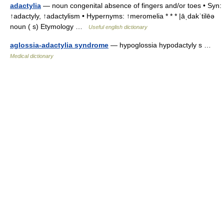
adactylia
— noun congenital absence of fingers and/or toes • Syn:
↑adactyly, ↑adactylism • Hypernyms: ↑meromelia * * * |āˌdakˈtilēə
noun ( s) Etymology …
Useful english dictionary
aglossia-adactylia syndrome
— hypoglossia hypodactyly s …
Medical dictionary